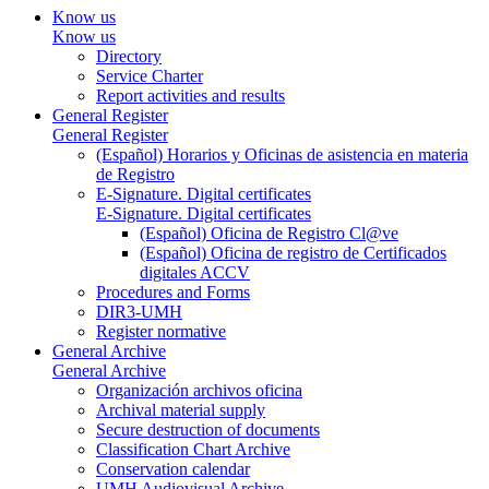
Know us
Know us
Directory
Service Charter
Report activities and results
General Register
General Register
(Español) Horarios y Oficinas de asistencia en materia
de Registro
E-Signature. Digital certificates
E-Signature. Digital certificates
(Español) Oficina de Registro Cl@ve
(Español) Oficina de registro de Certificados
digitales ACCV
Procedures and Forms
DIR3-UMH
Register normative
General Archive
General Archive
Organización archivos oficina
Archival material supply
Secure destruction of documents
Classification Chart Archive
Conservation calendar
UMH Audiovisual Archive