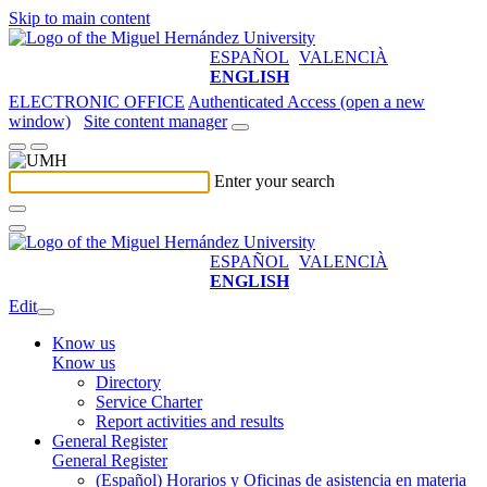
Skip to main content
ESPAÑOL
VALENCIÀ
ENGLISH
ELECTRONIC OFFICE
Authenticated Access (open a new
window)
Site content manager
Enter your search
ESPAÑOL
VALENCIÀ
ENGLISH
Edit
Know us
Know us
Directory
Service Charter
Report activities and results
General Register
General Register
(Español) Horarios y Oficinas de asistencia en materia