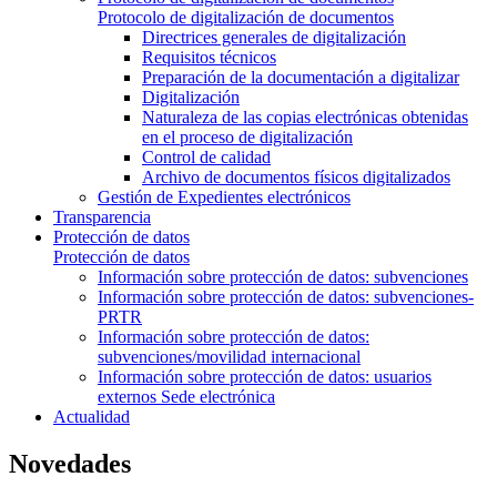
Protocolo de digitalización de documentos
Directrices generales de digitalización
Requisitos técnicos
Preparación de la documentación a digitalizar
Digitalización
Naturaleza de las copias electrónicas obtenidas
en el proceso de digitalización
Control de calidad
Archivo de documentos físicos digitalizados
Gestión de Expedientes electrónicos
Transparencia
Protección de datos
Protección de datos
Información sobre protección de datos: subvenciones
Información sobre protección de datos: subvenciones-
PRTR
Información sobre protección de datos:
subvenciones/movilidad internacional
Información sobre protección de datos: usuarios
externos Sede electrónica
Actualidad
Novedades