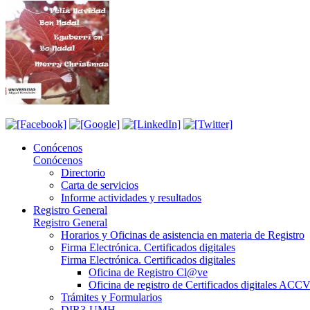
Conócenos
Conócenos
Directorio
Carta de servicios
Informe actividades y resultados
Registro General
Registro General
Horarios y Oficinas de asistencia en materia de Registro
Firma Electrónica. Certificados digitales
Firma Electrónica. Certificados digitales
Oficina de Registro Cl@ve
Oficina de registro de Certificados digitales ACC
Trámites y Formularios
DIR3-UMH