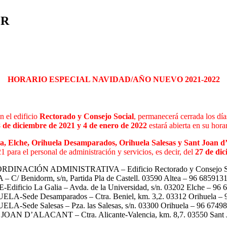
MR
HORARIO ESPECIAL NAVIDAD/AÑO NUEVO 2021-2022
n el edificio
Rectorado y Consejo Social
, permanecerá cerrada los dí
 de diciembre de 2021 y 4 de enero de 2022
estará abierta en su horar
Altea, Elche, Orihuela Desamparados, Orihuela Salesas y Sant Joan d
1 para el personal de administración y servicios, es decir, del
27 de dic
ÓN ADMINISTRATIVA – Edificio Rectorado y Consejo Social – 
nidorm, s/n, Partida Pla de Castell. 03590 Altea – 96 685913
o La Galia – Avda. de la Universidad, s/n. 03202 Elche – 96 
e Desamparados – Ctra. Beniel, km. 3,2. 03312 Orihuela – 
 Salesas – Pza. las Salesas, s/n. 03300 Orihuela – 96 6749
ALACANT – Ctra. Alicante-Valencia, km. 8,7. 03550 Sant Jo