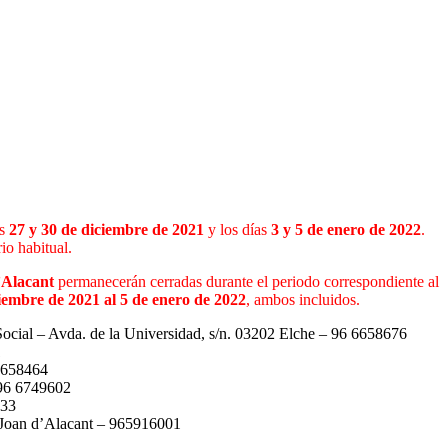
as
27 y 30 de diciembre de 2021
y los días
3 y 5 de enero de 2022
.
io habitual.
’Alacant
permanecerán cerradas durante el periodo correspondiente al
iembre de 2021 al 5 de enero de 2022
, ambos incluidos.
Avda. de la Universidad, s/n. 03202 Elche – 96 6658676
1
6658464
96 6749602
833
an d’Alacant – 965916001